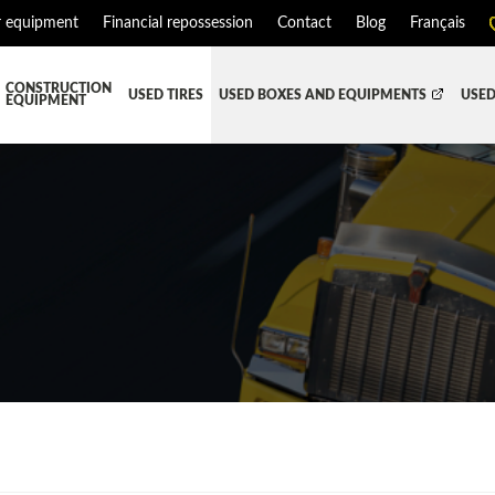
r equipment
Financial repossession
Contact
Blog
Français
CONSTRUCTION
USED TIRES
USED BOXES AND EQUIPMENTS
USED
EQUIPMENT
ATMENT SYSTEM (DEF/DPF)
ALL THE BOXES
BATTERY AND TOOL BOX
DR
RD
HARVEST AND AGRICULTURAL
CABS AND CAB PARTS
RE
TIALS AND SUSPENSIONS
TOWING
ENGINES AND ENGINE PARTS
PIPE
FAIRING/FENDERS
D-BOOM
HOOD AND PARTS
 AND RADIATOR PARTS
REEFER UNIT
EQUIPMENT
TRANSFER-CASE