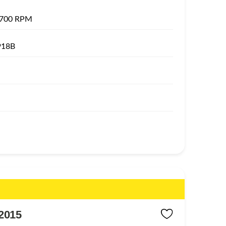
1700 RPM
918B
2015