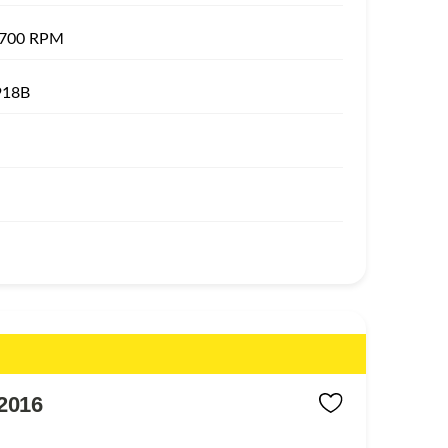
1700 RPM
918B
2016