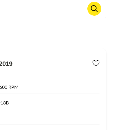
2019
1600 RPM
918B