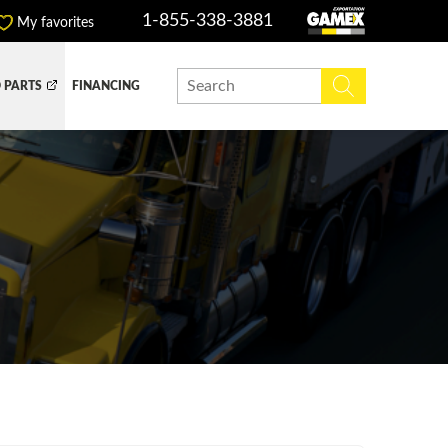
1-855-338-3881
My favorites
 PARTS
FINANCING
Y BOX
DUMP BOX
EFER BOX
SNOW EQUIPMENT