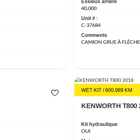
Essieux arrière
40,000
Unit # :
C-37684
Comments
CAMION GRUE À FLÈCHE
WET KIT / 600,989 KM
KENWORTH T800 
Kit hydraulique
OUI