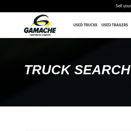
Sell you
USED TRUCKS
USED TRAILERS
ALL THE PARTS
AFTERTRE
BUMPER
CAB GUA
TRUCK SEARCH
CROSSMEMBER
DIFFEREN
EQUIPEMENT
EXHAUST-
FUEL TANK - AIR-TANK
HIAB-AN
PLATEFORME
RADIATOR
SUSPENSION REMORQUE
TRAILER-
TRANSMISSION AND TRANSMISSION PARTS
WET-KIT