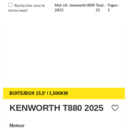
Mot-clé
kenworth t880
Total
Pages
Rechercher avec le
2025
25
1
terme exact
BOITE/BOX 15,5' / 1,500KM
KENWORTH T880 2025
Moteur