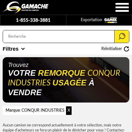
1-855-338-3881
Exportation
Filtres
Réinitialiser
Trouvez
VOTRE
REMORQUE
CONQUR
USAGÉE
À
INDUSTRIES
VENDRE
Marque
CONQUR INDUSTRIES
X
:
Aucun camion ne correspond actuellement à votre sélection, mais notre
équipe d’acheteurs se fera un plaisir de le dénicher pour vous ! Contactez-