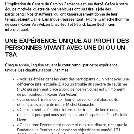
L’implication du Centre du Camion Gamache est une fierté. Grâce à notre
équipe motivée,
quatre de nos véhicules
ont pu faire la joie des
participants. Nos chauffeurs, qui ont généreusement donné de leur
temps, étaient Daniel Lamanque (représentant), Michel Gamache (homme
de cour), Roger Van Velzen (chauffeur) et Patrick Lizée (technicien
informatique).
UNE EXPÉRIENCE UNIQUE AU PROFIT DES
PERSONNES VIVANT AVEC UNE DI OU UN
TSA
Chaque année, l’équipe revient le cœur rempli par cette expérience
unique. Les chauffeurs sont unanimes :
« Voir les étoiles dans les yeux des participants qui vivent avec une
déficience intellectuelle (DI) ou un trouble du spectre de l’autisme
(TSA) qui prennent place à bord de nos véhicules est un moment
de pur bonheur. »
Roger Van Velzen
« J’ai eu des frissons de voir leur émerveillement alors qu’ils
étaient assis à côté de moi. »
Michel Gamache
« Ces moments d’émotion intense, de rires et de fierté nous
rappellent pourquoi nous participons année après année. »
Patrick
Lizée
« Ce qui rend l’évènement encore plus extraordinaire, c’est que la
Fondation Le Renfort a dépassé son objectif cette année! 171