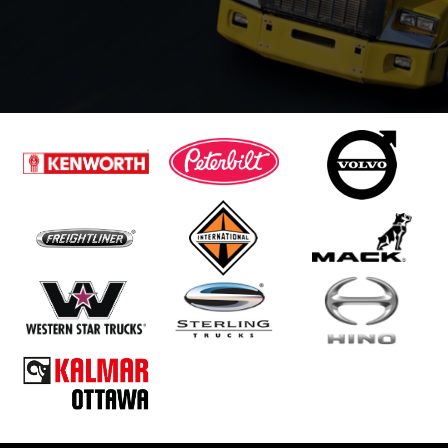
CHARGEMENT
ARRIÈRE
FORD
FREIGHTLINER
HINO
INTERNATIONAL
KALMAR
KENWORTH
MACK
OTTAWA
PETERBILT
REMORQUEUSE
CAMION PLATE
FORME
STERLING
VOLVO
WESTERN STAR