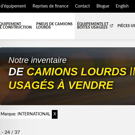
 d'équipement
Reprises de finance
Contact
Blogue
English
QUIPEMENT
PNEUS DE CAMIONS
ÉQUIPEMENTS ET
PIÈCES U
E CONSTRUCTION
LOURDS
BOÎTES USAGÉES
T JUPES
TOUTES LES BOÎTES
BOITE DE TRANSFERT
BO
S ET PIÈCES DE CABINE
BOITE RÉFRIGERE
CAPOT ET PIÈCES
MA
Notre inventaire
DE
CAMIONS LOURDS
EMENT
ÉQUIPEMENT À NEIGE
HIAB-AND-BOOM
S ET PIÈCES DE MOTEURS
PARE-CHOC
USAGÉS À VENDRE
TEUR DE CABINE
RADIATEUR ET PIÈCES DE R
NSION REMORQUE
SYSTÈME POST-TRAITEMENT
ISSION ET PIÈCES DE TRANSMISSIONS
TRAVERSE DE CHASSIS
:
Marque
INTERNATIONAL
X
RÉFRIGÉRANTE
ÉQUIPEMENT DE REMORQU
 - 24 / 37