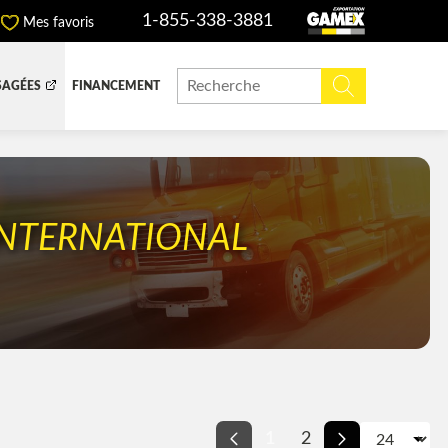
1-855-338-3881
Mes favoris
SAGÉES
FINANCEMENT
ITE DOMPEUSE
BOITE FERMÉE
CHINERIE ET AGRICOLE
REMORQUAGE
INTERNATIONAL
ADIATEURS
 (DEF/DPF)
E
1
2