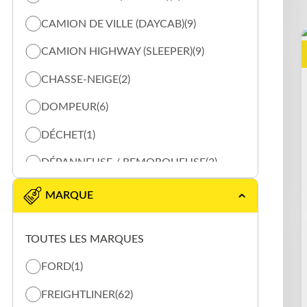
CAMION DE VILLE (DAYCAB)
(9)
CAMION HIGHWAY (SLEEPER)
(9)
CHASSE-NEIGE
(2)
DOMPEUR
(6)
DÉCHET
(1)
DÉPANNEUSE / REMORQUEUSE
(3)
GRUE
(1)
MARQUE
RÉFRIGÉRÉE
(3)
TOUTES LES MARQUES
FORD
(1)
FREIGHTLINER
(62)