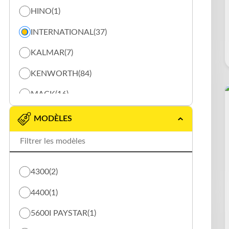
HINO
(1)
INTERNATIONAL
(37)
KALMAR
(7)
KENWORTH
(84)
MACK
(16)
OTTAWA
(2)
MODÈLES
PETERBILT
(30)
STERLING
(9)
4300
(2)
VOLVO
(3)
4400
(1)
WESTERN STAR
(16)
5600I PAYSTAR
(1)