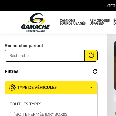
Vente
CAMIONS
REMORQUES
É
LOURDS USAGÉS
USAGÉES
D
TOUTES LES PIÈCES
AILES E
Rechercher partout
BOÎTE À BATTERIES ET COFFRE À OUTILS
CABINE
DIFFÉRENTIELS ET SUSPENSIONS
EQUIP
KIT HYDRAULIQUE
MOTEUR
Filtres
PLATEFORME
PROTEC
RÉSERVOIR DIESEL - RÉSERVOIR A AIR
SUSPE
TYPE DE VÉHICULES
TRANSMISSION
TRANSM
TOUT LES TYPES
TUYAU D'ÉCHAPPEMENT
UNITE 
1
BOITE FERMÉE (DRYBOX)
(3)