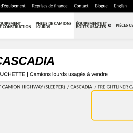
 d'équipement
Reprises de finance
Contact
Blogue
English
QUIPEMENT
PNEUS DE CAMIONS
ÉQUIPEMENTS ET
PIÈCES U
E CONSTRUCTION
LOURDS
BOÎTES USAGÉES
T JUPES
TOUTES LES BOÎTES
BOITE DE TRANSFERT
BO
S ET PIÈCES DE CABINE
BOITE RÉFRIGERE
CAPOT ET PIÈCES
MA
 CASCADIA
EMENT
ÉQUIPEMENT À NEIGE
HIAB-AND-BOOM
OUCHETTE |
Camions lourds usagés à vendre
S ET PIÈCES DE MOTEURS
PARE-CHOC
CAMION HIGHWAY (SLEEPER)
CASCADIA
FREIGHTLINER C
TEUR DE CABINE
RADIATEUR ET PIÈCES DE R
NSION REMORQUE
SYSTÈME POST-TRAITEMENT
SE DE CHASSIS
TUYAU D'ÉCHAPPEMENT
EMENT DE REMORQUE