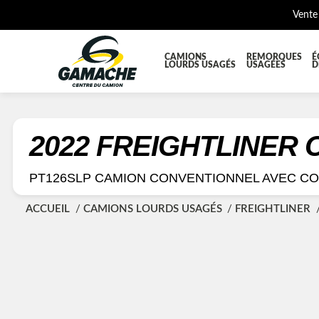
Vente
CAMIONS
REMORQUES
É
LOURDS USAGÉS
USAGÉES
D
TOUTES LES PIÈCES
AILES E
BOÎTE À BATTERIES ET COFFRE À OUTILS
CABINE
2022 FREIGHTLINER
DIFFÉRENTIELS ET SUSPENSIONS
EQUIP
PT126SLP CAMION CONVENTIONNEL AVEC C
KIT HYDRAULIQUE
MOTEUR
ACCUEIL
CAMIONS LOURDS USAGÉS
FREIGHTLINER
PLATEFORME
PROTEC
RÉSERVOIR DIESEL - RÉSERVOIR A AIR
SUSPE
TRANSMISSION ET PIÈCES DE TRANSMISSIONS
TRAVER
UNITE RÉFRIGÉRANTE
ÉQUIP