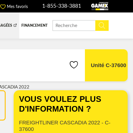
1-855-338-3881
Mes favoris
SAGÉES
FINANCEMENT
ITE DOMPEUSE
BOITE FERMÉE
CHINERIE ET AGRICOLE
REMORQUAGE
Unité C-37600
ASCADIA 2022
ADIATEURS
VOUS VOULEZ PLUS
 (DEF/DPF)
D'INFORMATION ?
FREIGHTLINER CASCADIA 2022 - C-
37600