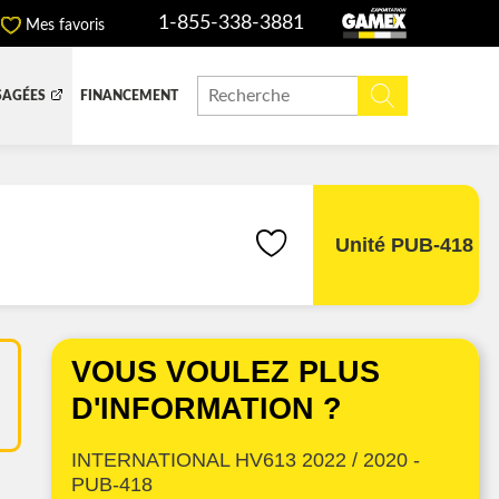
1-855-338-3881
Mes favoris
SAGÉES
FINANCEMENT
ITE DOMPEUSE
BOITE FERMÉE
CHINERIE ET AGRICOLE
REMORQUAGE
Unité PUB-418
ADIATEURS
VOUS VOULEZ PLUS
 (DEF/DPF)
D'INFORMATION ?
INTERNATIONAL HV613 2022 / 2020 -
PUB-418