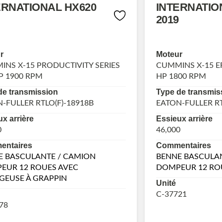
ERNATIONAL HX620
INTERNATIO
2019
r
Moteur
NS X-15 PRODUCTIVITY SERIES
CUMMINS X-15 EF
P 1900 RPM
HP 1800 RPM
de transmission
Type de transmis
-FULLER RTLO(F)-18918B
EATON-FULLER RT
x arrière
Essieux arrière
0
46,000
ntaires
Commentaires
E BASCULANTE / CAMION
BENNE BASCULA
EUR 12 ROUES AVEC
DOMPEUR 12 RO
GEUSE À GRAPPIN
Unité
C-37721
78