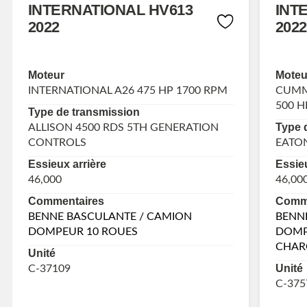
INTERNATIONAL HV613
INT
2022
2022
Moteur
Moteu
INTERNATIONAL A26 475 HP 1700 RPM
CUMMI
500 H
Type de transmission
Type 
ALLISON 4500 RDS 5TH GENERATION
CONTROLS
EATON
Essieux arrière
Essieu
46,000
46,00
Commentaires
Comme
BENNE BASCULANTE / CAMION
BENN
DOMPEUR 10 ROUES
DOMP
CHAR
Unité
Unité
C-37109
C-375