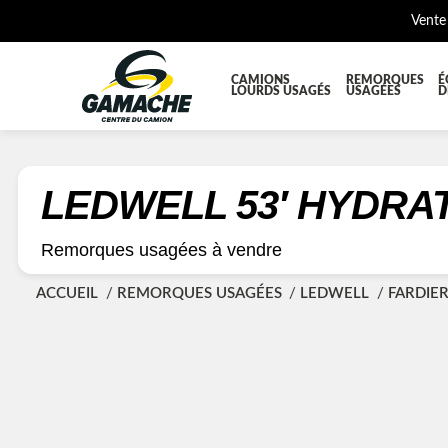
Vente
CAMIONS
REMORQUES
É
LOURDS USAGÉS
USAGÉES
D
TOUTES LES PIÈCES
AILES E
BOÎTE À BATTERIES ET COFFRE À OUTILS
CABINE
LEDWELL 53′ HYDRAT
DIFFÉRENTIELS ET SUSPENSIONS
EQUIP
Remorques usagées à vendre
KIT HYDRAULIQUE
MOTEUR
ACCUEIL
REMORQUES USAGÉES
LEDWELL
FARDIE
PLATEFORME
PROTEC
RÉSERVOIR DIESEL - RÉSERVOIR A AIR
SUSPE
TRANSMISSION ET PIÈCES DE TRANSMISSIONS
TRAVER
UNITE RÉFRIGÉRANTE
ÉQUIP