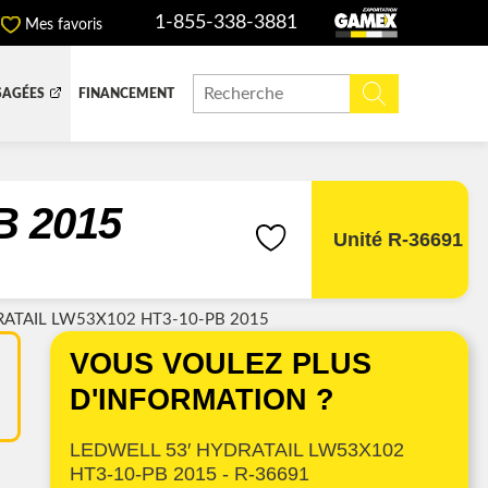
1-855-338-3881
Mes favoris
SAGÉES
FINANCEMENT
ITE DOMPEUSE
BOITE FERMÉE
CHINERIE ET AGRICOLE
REMORQUAGE
B 2015
Unité R-36691
ATAIL LW53X102 HT3-10-PB 2015
ADIATEURS
VOUS VOULEZ PLUS
 (DEF/DPF)
D'INFORMATION ?
LEDWELL 53′ HYDRATAIL LW53X102
HT3-10-PB 2015 - R-36691