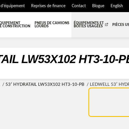
 d'équipement
Reprises de finance
Contact
Blogue
English
QUIPEMENT
PNEUS DE CAMIONS
ÉQUIPEMENTS ET
PIÈCES U
E CONSTRUCTION
LOURDS
BOÎTES USAGÉES
T JUPES
TOUTES LES BOÎTES
BOITE DE TRANSFERT
BO
S ET PIÈCES DE CABINE
BOITE RÉFRIGERE
CAPOT ET PIÈCES
MA
AIL LW53X102 HT3-10-P
EMENT
ÉQUIPEMENT À NEIGE
HIAB-AND-BOOM
S ET PIÈCES DE MOTEURS
PARE-CHOC
R
53′ HYDRATAIL LW53X102 HT3-10-PB
LEDWELL 53′ HYDR
TEUR DE CABINE
RADIATEUR ET PIÈCES DE R
NSION REMORQUE
SYSTÈME POST-TRAITEMENT
SE DE CHASSIS
TUYAU D'ÉCHAPPEMENT
EMENT DE REMORQUE