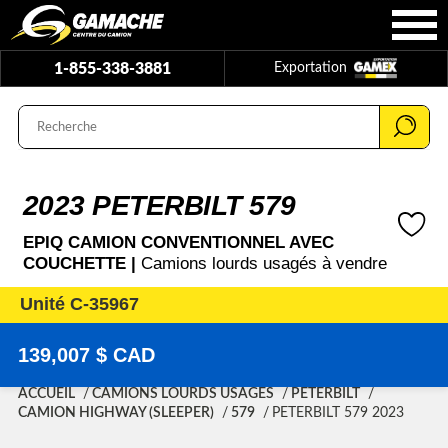
1-855-338-3881
Exportation
2023 PETERBILT 579
EPIQ CAMION CONVENTIONNEL AVEC
COUCHETTE |
Camions lourds usagés à vendre
Unité C-35967
139,007 $ CAD
ACCUEIL
CAMIONS LOURDS USAGÉS
PETERBILT
CAMION HIGHWAY (SLEEPER)
579
PETERBILT 579 2023