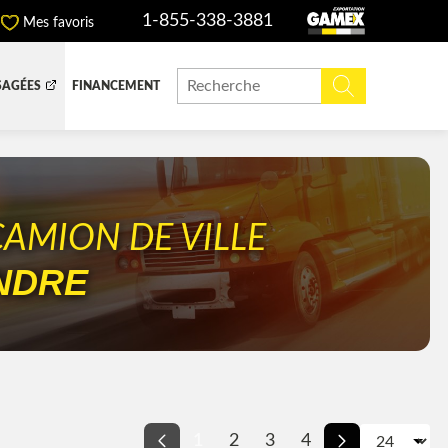
1-855-338-3881
Mes favoris
SAGÉES
FINANCEMENT
ITE DOMPEUSE
BOITE FERMÉE
CHINERIE ET AGRICOLE
REMORQUAGE
CAMION DE VILLE
NDRE
ADIATEURS
 (DEF/DPF)
1
2
3
4