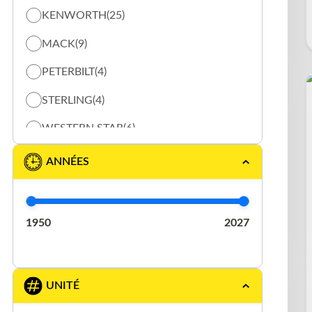
KENWORTH
(25)
TRACTEUR DE TERMINAL
(10)
MACK
(9)
VACUUM
(5)
PETERBILT
(4)
STERLING
(4)
WESTERN STAR
(6)
ANNÉES
1950
2027
UNITÉ