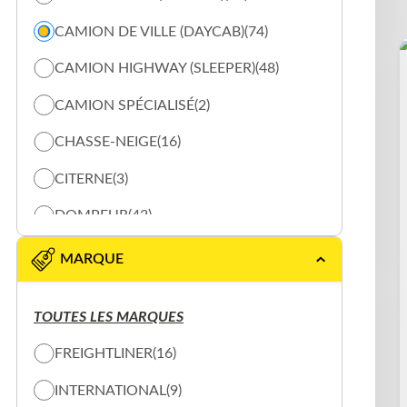
CAMION DE VILLE (DAYCAB)
(74)
CAMION HIGHWAY (SLEEPER)
(48)
CAMION SPÉCIALISÉ
(2)
CHASSE-NEIGE
(16)
CITERNE
(3)
DOMPEUR
(42)
DÉCHET
(16)
MARQUE
DÉPANNEUSE / REMORQUEUSE
(13)
TOUTES LES MARQUES
GRUE
(15)
FREIGHTLINER
(16)
PLATEFORME
(3)
INTERNATIONAL
(9)
RÉFRIGÉRÉE
(20)