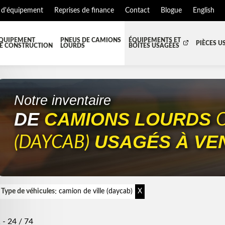
 d'équipement
Reprises de finance
Contact
Blogue
English
QUIPEMENT
PNEUS DE CAMIONS
ÉQUIPEMENTS ET
PIÈCES U
E CONSTRUCTION
LOURDS
BOÎTES USAGÉES
T JUPES
TOUTES LES BOÎTES
BOITE DE TRANSFERT
BO
S ET PIÈCES DE CABINE
BOITE RÉFRIGERE
CAPOT ET PIÈCES
MA
Notre inventaire
DE
CAMIONS LOURDS
EMENT
ÉQUIPEMENT À NEIGE
HIAB-AND-BOOM
S ET PIÈCES DE MOTEURS
PARE-CHOC
USAGÉS À VE
(DAYCAB)
TEUR DE CABINE
RADIATEUR ET PIÈCES DE R
NSION REMORQUE
SYSTÈME POST-TRAITEMENT
SE DE CHASSIS
TUYAU D'ÉCHAPPEMENT
:
Type de véhicules
camion de ville (daycab)
X
EMENT DE REMORQUE
 - 24 / 74