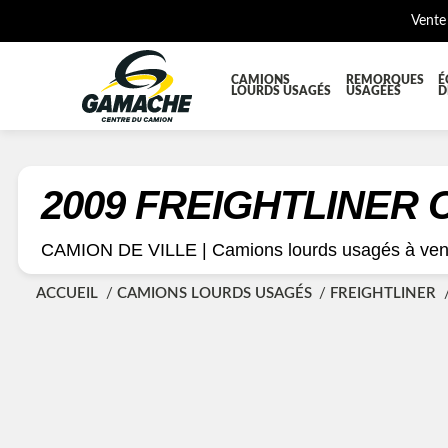
Vente
CAMIONS
REMORQUES
É
LOURDS USAGÉS
USAGÉES
D
TOUTES LES PIÈCES
AILES E
BOÎTE À BATTERIES ET COFFRE À OUTILS
CABINE
2009 FREIGHTLINER
DIFFÉRENTIELS ET SUSPENSIONS
EQUIP
CAMION DE VILLE |
Camions lourds usagés à ve
KIT HYDRAULIQUE
MOTEUR
ACCUEIL
CAMIONS LOURDS USAGÉS
FREIGHTLINER
PLATEFORME
PROTEC
RÉSERVOIR DIESEL - RÉSERVOIR A AIR
SUSPE
TRANSMISSION ET PIÈCES DE TRANSMISSIONS
TRAVER
UNITE RÉFRIGÉRANTE
ÉQUIP