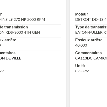
r
Moteur
NS L9 270 HP 2000 RPM
DETROIT DD-13 4
de transmission
Type de transmis
ON RDS-3000 4TH GEN
EATON-FULLER R
x arrière
Essieux arrière
0
40,000
ntaires
Commentaires
N DE VILLE
CA113DC CAMION
Unité
77
C-33961