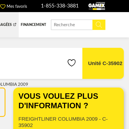
1-855-338-3881
Mes favoris
SAGÉES
FINANCEMENT
ITE DOMPEUSE
BOITE FERMÉE
CHINERIE ET AGRICOLE
REMORQUAGE
Unité C-35902
OLUMBIA 2009
ADIATEURS
VOUS VOULEZ PLUS
 (DEF/DPF)
D'INFORMATION ?
FREIGHTLINER COLUMBIA 2009 - C-
35902