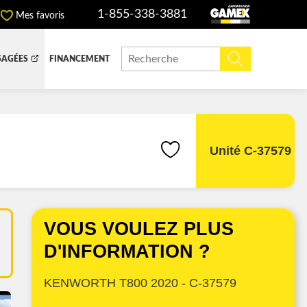
1-855-338-3881
Mes favoris
SAGÉES
FINANCEMENT
ITE DOMPEUSE
BOITE FERMÉE
CHINERIE ET AGRICOLE
REMORQUAGE
Unité C-37579
ADIATEURS
VOUS VOULEZ PLUS
 (DEF/DPF)
D'INFORMATION ?
KENWORTH T800 2020 - C-37579