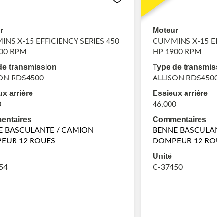
r
Moteur
NS X-15 EFFICIENCY SERIES 450
CUMMINS X-15 EF
00 RPM
HP 1900 RPM
de transmission
Type de transmis
ON RDS4500
ALLISON RDS450
x arrière
Essieux arrière
0
46,000
ntaires
Commentaires
E BASCULANTE / CAMION
BENNE BASCULA
EUR 12 ROUES
DOMPEUR 12 RO
Unité
54
C-37450