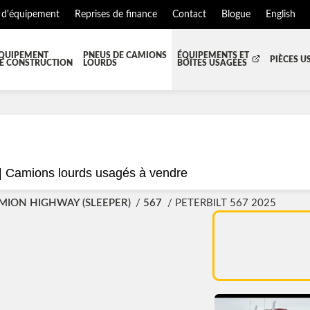
 d'équipement
Reprises de finance
Contact
Blogue
English
QUIPEMENT
PNEUS DE CAMIONS
ÉQUIPEMENTS ET
PIÈCES U
E CONSTRUCTION
LOURDS
BOÎTES USAGÉES
T JUPES
TOUTES LES BOÎTES
BOITE DE TRANSFERT
BO
S ET PIÈCES DE CABINE
BOITE RÉFRIGERE
CAPOT ET PIÈCES
MA
EMENT
ÉQUIPEMENT À NEIGE
HIAB-AND-BOOM
|
Camions lourds usagés à vendre
S ET PIÈCES DE MOTEURS
PARE-CHOC
MION HIGHWAY (SLEEPER)
567
PETERBILT 567 2025
TEUR DE CABINE
RADIATEUR ET PIÈCES DE R
NSION REMORQUE
SYSTÈME POST-TRAITEMENT
SE DE CHASSIS
TUYAU D'ÉCHAPPEMENT
EMENT DE REMORQUE