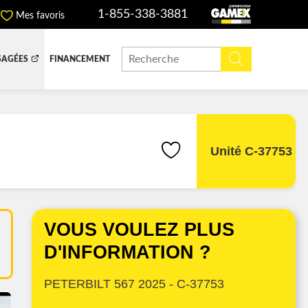
1-855-338-3881
Mes favoris
SAGÉES
FINANCEMENT
ITE DOMPEUSE
BOITE FERMÉE
CHINERIE ET AGRICOLE
REMORQUAGE
Unité C-37753
ADIATEURS
VOUS VOULEZ PLUS
 (DEF/DPF)
D'INFORMATION ?
PETERBILT 567 2025 - C-37753