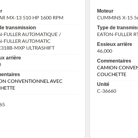
r
Moteur
R MX-13 510 HP 1600 RPM
CUMMINS X-15 5
de transmission
Type de transmis
N-FULLER AUTOMATIQUE /
EATON-FULLER R
N-FULLER AUTOMATIC
Essieux arrière
318B-MXP ULTRASHIFT
46,000
x arrière
Commentaires
0
CAMION CONVEN
ntaires
COUCHETTE
ON CONVENTIONNEL AVEC
Unité
HETTE
C-36660
65