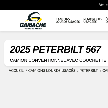
Vente
CAMIONS
REMORQUES
É
LOURDS USAGÉS
USAGÉES
D
TOUTES LES PIÈCES
AILES E
BOÎTE À BATTERIES ET COFFRE À OUTILS
CABINE
2025 PETERBILT 567
DIFFÉRENTIELS ET SUSPENSIONS
EQUIP
CAMION CONVENTIONNEL AVEC COUCHETTE 
KIT HYDRAULIQUE
MOTEUR
ACCUEIL
CAMIONS LOURDS USAGÉS
PETERBILT
CA
PLATEFORME
PROTEC
RÉSERVOIR DIESEL - RÉSERVOIR A AIR
SUSPE
TRANSMISSION ET PIÈCES DE TRANSMISSIONS
TRAVER
UNITE RÉFRIGÉRANTE
ÉQUIP