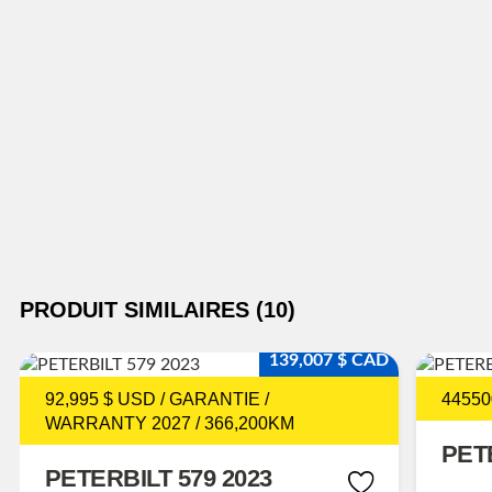
PRODUIT SIMILAIRES (10)
139,007 $ CAD
92,995 $ USD / GARANTIE /
44550
WARRANTY 2027 / 366,200KM
PETE
PETERBILT 579 2023