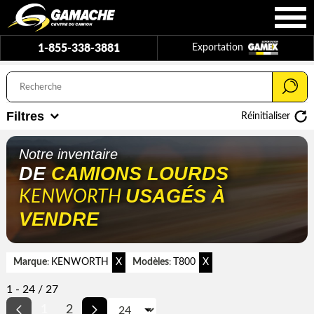
1-855-338-3881
Exportation
Filtres
Réinitialiser
Notre inventaire
DE
CAMIONS LOURDS
USAGÉS À
KENWORTH
VENDRE
Marque
KENWORTH
X
Modèles
T800
X
:
:
1 - 24 / 27
1
2