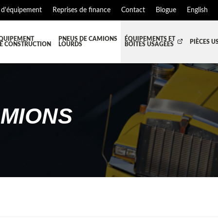
 d'équipement
Reprises de finance
Contact
Blogue
English
QUIPEMENT
PNEUS DE CAMIONS
ÉQUIPEMENTS ET
PIÈCES U
E CONSTRUCTION
LOURDS
BOÎTES USAGÉES
T JUPES
TOUTES LES BOÎTES
BOITE DE TRANSFERT
BO
S ET PIÈCES DE CABINE
BOITE RÉFRIGERE
CAPOT ET PIÈCES
MA
MIONS
EMENT
ÉQUIPEMENT À NEIGE
HIAB-AND-BOOM
S ET PIÈCES DE MOTEURS
PARE-CHOC
TEUR DE CABINE
RADIATEUR ET PIÈCES DE R
NSION REMORQUE
SYSTÈME POST-TRAITEMENT
SE DE CHASSIS
TUYAU D'ÉCHAPPEMENT
EMENT DE REMORQUE