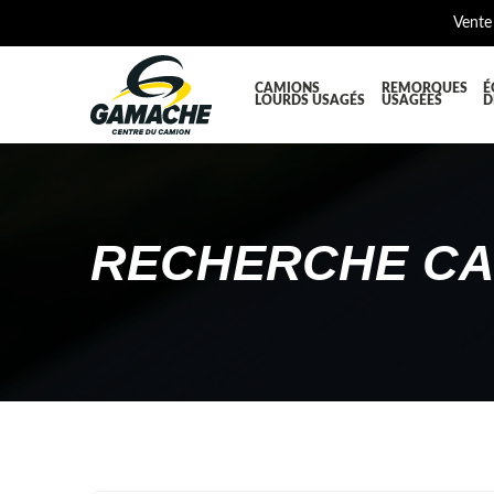
Vente
CAMIONS
REMORQUES
É
LOURDS USAGÉS
USAGÉES
D
TOUTES LES PIÈCES
AILES E
BOÎTE À BATTERIES ET COFFRE À OUTILS
CABINE
RECHERCHE CA
DIFFÉRENTIELS ET SUSPENSIONS
EQUIP
KIT HYDRAULIQUE
MOTEUR
PLATEFORME
PROTEC
RÉSERVOIR DIESEL - RÉSERVOIR A AIR
SUSPE
TRANSMISSION ET PIÈCES DE TRANSMISSIONS
TRAVER
UNITE RÉFRIGÉRANTE
ÉQUIP