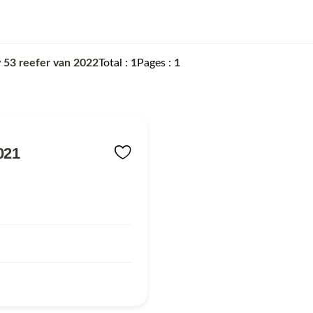
ty 53 reefer van 2022
Total
1
Pages
1
021