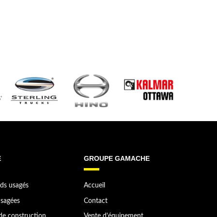
E
GROUPE GAMACHE
ds usagés
Accueil
sagées
Contact
de construction
Vente d'équipement