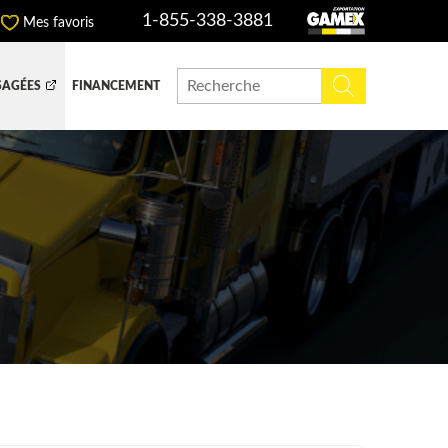
1-855-338-3881
Mes favoris
SAGÉES
FINANCEMENT
ITE DOMPEUSE
BOITE FERMÉE
CHINERIE ET AGRICOLE
REMORQUAGE
ADIATEURS
 (DEF/DPF)