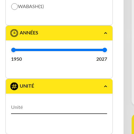
WABASH
(1)
ROLLING TARP
(28)
SPECIALISÉ
(1)
ANNÉES
STORAGE
(2)
1950
2027
UNITÉ