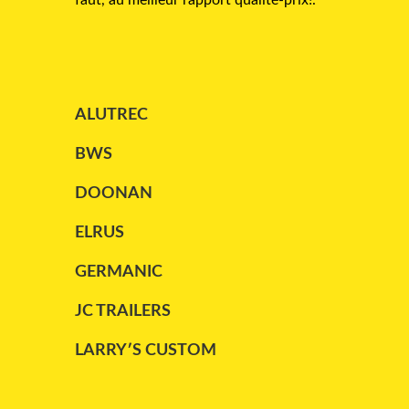
faut, au meilleur rapport qualité-prix!.
ALUTREC
BWS
DOONAN
ELRUS
GERMANIC
JC TRAILERS
LARRY′S CUSTOM
MAC