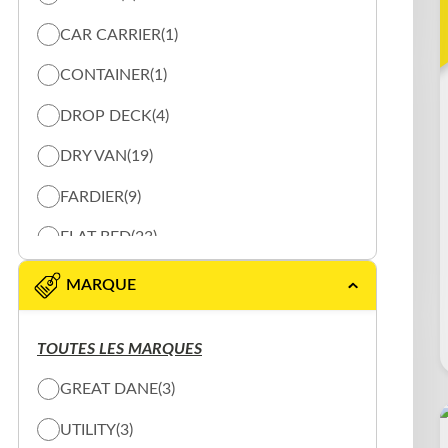
CAR CARRIER
(1)
CONTAINER
(1)
DROP DECK
(4)
DRY VAN
(19)
FARDIER
(9)
FLAT BED
(23)
LOG TRAILER
(17)
MARQUE
REFRIGERE
(7)
TOUTES LES MARQUES
REMORQUE CHAUFFANTE
(1)
GREAT DANE
(3)
REMORQUE DOMPEUR
(11)
UTILITY
(3)
ROLL OFF
(1)