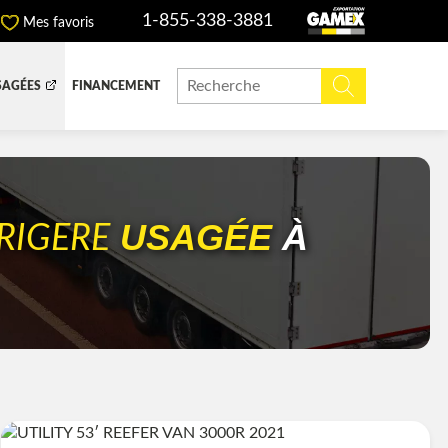
1-855-338-3881
Mes favoris
SAGÉES
FINANCEMENT
ITE DOMPEUSE
BOITE FERMÉE
CHINERIE ET AGRICOLE
REMORQUAGE
USAGÉE
À
RIGERE
ADIATEURS
 (DEF/DPF)