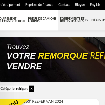
 d'équipement
Reprises de finance
Contact
Blogue
English
QUIPEMENT
PNEUS DE CAMIONS
ÉQUIPEMENTS ET
PIÈCES U
E CONSTRUCTION
LOURDS
BOÎTES USAGÉES
T JUPES
TOUTES LES BOÎTES
BOITE DE TRANSFERT
BO
S ET PIÈCES DE CABINE
BOITE RÉFRIGERE
CAPOT ET PIÈCES
MA
Trouvez
VOTRE
REMORQUE
EMENT
ÉQUIPEMENT À NEIGE
HIAB-AND-BOOM
REF
S ET PIÈCES DE MOTEURS
PARE-CHOC
VENDRE
TEUR DE CABINE
RADIATEUR ET PIÈCES DE R
NSION REMORQUE
SYSTÈME POST-TRAITEMENT
SE DE CHASSIS
TUYAU D'ÉCHAPPEMENT
:
Catégorie
refrigere
X
EMENT DE REMORQUE