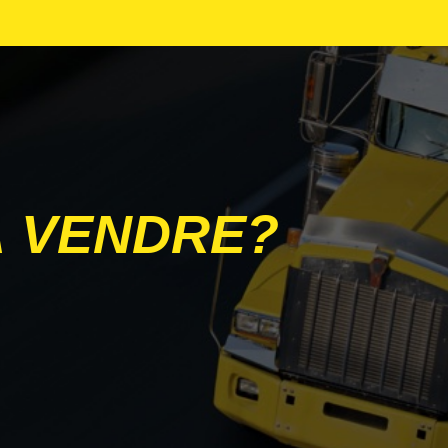
PETERBILT
STOUGHTON
TRANSCRAFT
WILSON
À VENDRE?