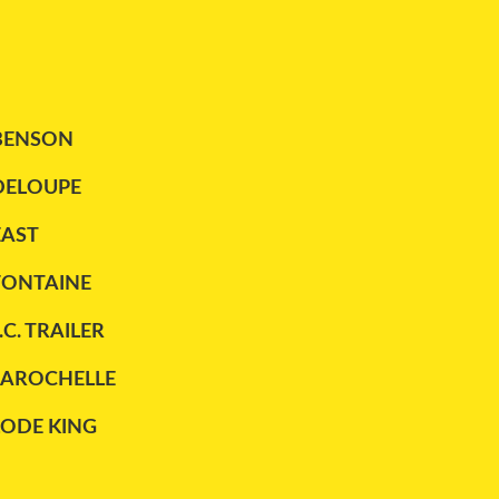
BENSON
DELOUPE
EAST
FONTAINE
.C. TRAILER
LAROCHELLE
LODE KING
MAXATLAS