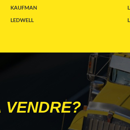
KAUFMAN
LEDWELL
MANAC
PETERBILT
STOUGHTON
TRANSCRAFT
WILSON
À VENDRE?