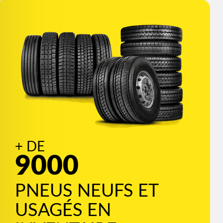
+ DE
9000
PNEUS NEUFS ET
USAGÉS EN