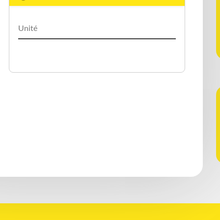
LEDWELL
(2)
LODE KING
(4)
MAC
(7)
MANAC
(45)
MAXATLAS
(1)
PARCO
(1)
PETERBILT
(1)
REITNOUER
(13)
STARGATE
(2)
STOUGHTON
(1)
TRAILEX
(2)