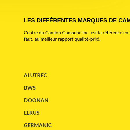
TRAILKING
(2)
TRANSCRAFT
(4)
LES DIFFÉRENTES MARQUES DE CA
UTILITY
(8)
Centre du Camion Gamache inc. est la référence en m
faut, au meilleur rapport qualité-prix!.
WABASH
(2)
WILSON
(1)
ALUTREC
BWS
DOONAN
ELRUS
GERMANIC