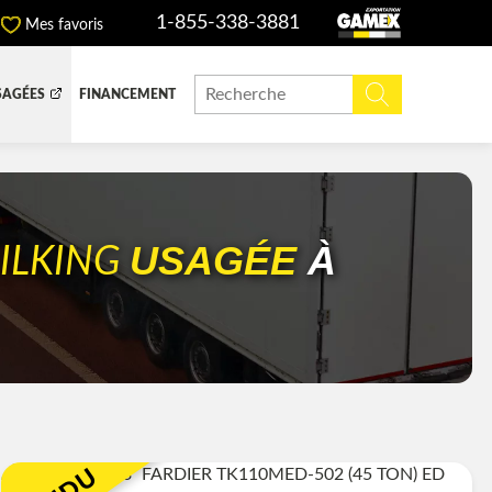
1-855-338-3881
Mes favoris
SAGÉES
FINANCEMENT
ITE DOMPEUSE
BOITE FERMÉE
CHINERIE ET AGRICOLE
REMORQUAGE
USAGÉE
À
ILKING
ADIATEURS
 (DEF/DPF)
E