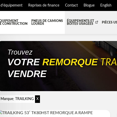
 d'équipement
Reprises de finance
Contact
Blogue
English
QUIPEMENT
PNEUS DE CAMIONS
ÉQUIPEMENTS ET
PIÈCES U
E CONSTRUCTION
LOURDS
BOÎTES USAGÉES
T JUPES
TOUTES LES BOÎTES
BOITE DE TRANSFERT
BO
S ET PIÈCES DE CABINE
BOITE RÉFRIGERE
CAPOT ET PIÈCES
MA
Trouvez
VOTRE
REMORQUE
EMENT
ÉQUIPEMENT À NEIGE
HIAB-AND-BOOM
TRA
S ET PIÈCES DE MOTEURS
PARE-CHOC
VENDRE
TEUR DE CABINE
RADIATEUR ET PIÈCES DE R
NSION REMORQUE
SYSTÈME POST-TRAITEMENT
ISSION ET PIÈCES DE TRANSMISSIONS
TRAVERSE DE CHASSIS
:
Marque
TRAILKING
X
RÉFRIGÉRANTE
ÉQUIPEMENT DE REMORQU