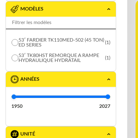
DURABODY
(1)
MODÈLES
EAST
(2)
ELRUS
(1)
53′ FARDIER TK110MED-502 (45 TON)
(1)
EXTREME
(3)
ED SERIES
53′ TK80HST REMORQUE A RAMPE
FONTAINE
(1)
(1)
HYDRAULIQUE HYDRATAIL
GERMANIC
(1)
ANNÉES
GREAT DANE
(5)
J.C. TRAILER
(1)
1950
2027
KAUFMAN
(1)
LAROCHELLE
(1)
LARRY′S CUSTOM
(1)
UNITÉ