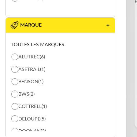
MARQUE
TOUTES LES MARQUES
ALUTREC
(6)
ASETRAIL
(1)
BENSON
(1)
BWS
(2)
COTTRELL
(1)
DELOUPE
(5)
DOONAN
(2)