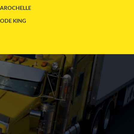
LAROCHELLE
LODE KING
MAXATLAS
REITNOUER
TRAILEX
UTILITY