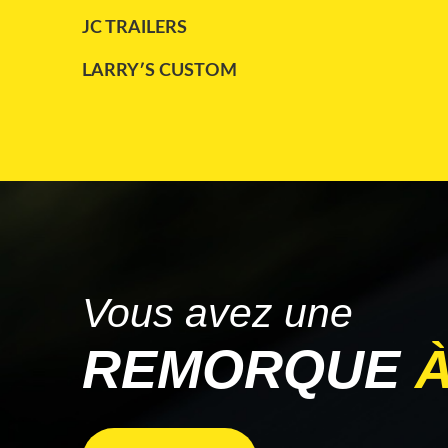
JC TRAILERS
LARRY′S CUSTOM
MAC
PARCO
STARGATE
TRAILKING
WABASH
Vous avez une
REMORQUE