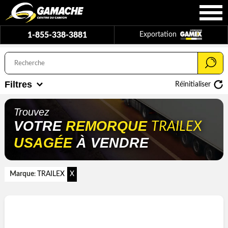
1-855-338-3881
Exportation
Filtres
Réinitialiser
Trouvez
VOTRE
REMORQUE
TRAILEX
USAGÉE
À VENDRE
Marque
TRAILEX
X
: