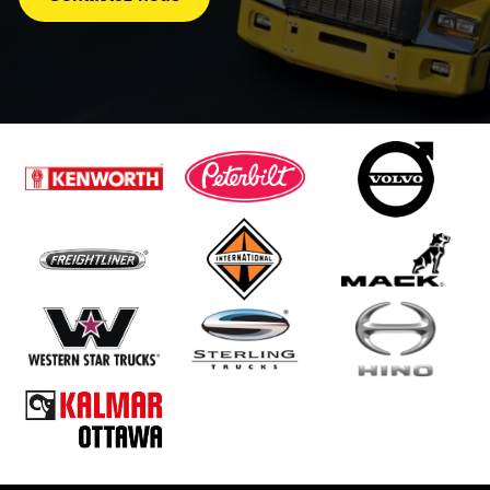
J.C. TRAILER
JC TRAILERS
KAUFMAN
LAROCHELLE
LARRY′S CUSTOM
LEDWELL
LODE KING
MAC
MANAC
MAXATLAS
PARCO
PETERBILT
REITNOUER
STARGATE
TRAILEX
TRAILKING
TRANSCRAFT
UTILITY
WABASH
WILSON