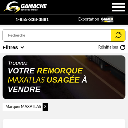
1-855-338-3881
Exportation
Filtres
Réinitialiser
Trouvez
VOTRE
REMORQUE
USAGÉE
À
MAXATLAS
VENDRE
Marque
MAXATLAS
X
: