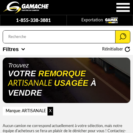
1-855-338-3881
Exportation
Filtres
Réinitialiser
Trouvez
VOTRE
REMORQUE
USAGÉE
À
ARTISANALE
VENDRE
Marque
ARTISANALE
X
:
Aucun camion ne correspond actuellement à votre sélection, mais notre
équipe d’acheteurs se fera un plaisir de le dénicher pour vous ! Contactez-