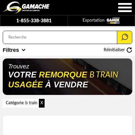
1-855-338-3881
Exportation
Filtres
Réinitialiser
Trouvez
VOTRE
REMORQUE
B TRAIN
USAGÉE
À VENDRE
Catégorie
b train
X
: