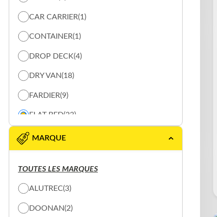
CAR CARRIER
(1)
CONTAINER
(1)
DROP DECK
(4)
DRY VAN
(18)
FARDIER
(9)
FLAT BED
(23)
LOG TRAILER
(17)
MARQUE
REFRIGERE
(7)
TOUTES LES MARQUES
REMORQUE CHAUFFANTE
(1)
ALUTREC
(3)
REMORQUE DOMPEUR
(11)
DOONAN
(2)
ROLL OFF
(1)