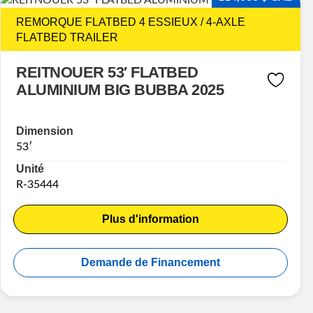
REMORQUE FLATBED 4 ESSIEUX / 4-AXLE
FLATBED TRAILER
REITNOUER 53′ FLATBED
ALUMINIUM BIG BUBBA 2025
Dimension
53′
Unité
R-35444
Plus d'information
Demande de Financement