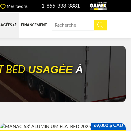
1-855-338-3881
Mes favoris
SAGÉES
FINANCEMENT
ITE DOMPEUSE
BOITE FERMÉE
CHINERIE ET AGRICOLE
REMORQUAGE
USAGÉE
À
T BED
ADIATEURS
 (DEF/DPF)
69,000 $ CAD