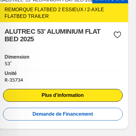
REMORQUE FLATBED 2 ESSIEUX / 2-AXLE
FLATBED TRAILER
ALUTREC 53′ ALUMINIUM FLAT
BED 2025
Dimension
53′
Unité
R-35734
Plus d'information
Demande de Financement