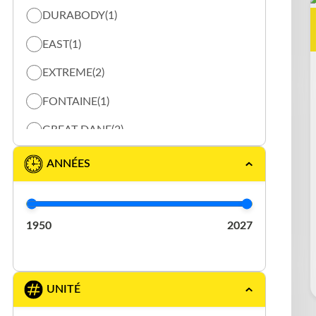
DURABODY
(1)
ROLLING TARP
(28)
EAST
(1)
SPECIALISÉ
(1)
EXTREME
(2)
STORAGE
(2)
FONTAINE
(1)
GREAT DANE
(2)
LODE KING
(2)
ANNÉES
MANAC
(2)
REITNOUER
(4)
1950
2027
TRANSCRAFT
(2)
WILSON
(1)
UNITÉ