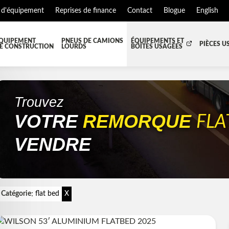
 d'équipement
Reprises de finance
Contact
Blogue
English
QUIPEMENT
PNEUS DE CAMIONS
ÉQUIPEMENTS ET
PIÈCES U
E CONSTRUCTION
LOURDS
BOÎTES USAGÉES
T JUPES
TOUTES LES BOÎTES
BOITE DE TRANSFERT
BO
S ET PIÈCES DE CABINE
BOITE RÉFRIGERE
CAPOT ET PIÈCES
MA
Trouvez
VOTRE
REMORQUE
EMENT
ÉQUIPEMENT À NEIGE
HIAB-AND-BOOM
FLA
S ET PIÈCES DE MOTEURS
PARE-CHOC
VENDRE
TEUR DE CABINE
RADIATEUR ET PIÈCES DE R
NSION REMORQUE
SYSTÈME POST-TRAITEMENT
SE DE CHASSIS
TUYAU D'ÉCHAPPEMENT
:
Catégorie
flat bed
X
EMENT DE REMORQUE