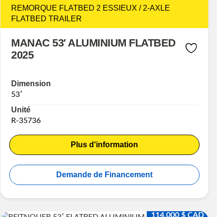
REMORQUE FLATBED 2 ESSIEUX / 2-AXLE
FLATBED TRAILER
MANAC 53′ ALUMINIUM FLATBED
2025
Dimension
53′
Unité
R-35736
Plus d'information
Demande de Financement
114,000 $ CAD